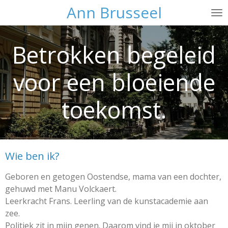
Ann Brusseel
Ga
direct
naar
Betrokken begeleid
de
hoofdinhoud
voor een bloeiende
toekomst.
Wie ben ik?
Geboren en getogen Oostendse, mama van een dochter,
gehuwd met Manu Volckaert.
Leerkracht Frans. Leerling van de kunstacademie aan
zee.
Politiek zit in mijn genen. Daarom vind je mij in oktober