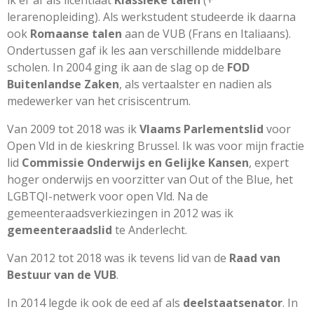
ik er af als licentiaat
Klassieke talen
(+
lerarenopleiding). Als werkstudent studeerde ik daarna
ook
Romaanse talen
aan de VUB (Frans en Italiaans).
Ondertussen gaf ik les aan verschillende middelbare
scholen. In 2004 ging ik aan de slag op de
FOD
Buitenlandse Zaken
, als vertaalster en nadien als
medewerker van het crisiscentrum.
Van 2009 tot 2018 was ik
Vlaams Parlementslid
voor
Open Vld in de kieskring Brussel. Ik was voor mijn fractie
lid
Commissie Onderwijs en Gelijke Kansen
, expert
hoger onderwijs en voorzitter van Out of the Blue, het
LGBTQI-netwerk voor open Vld. Na de
gemeenteraadsverkiezingen in 2012 was ik
gemeenteraadslid
te Anderlecht.
Van 2012 tot 2018 was ik tevens lid van de
Raad van
Bestuur van de VUB
.
In 2014 legde ik ook de eed af als
deelstaatsenator
. In